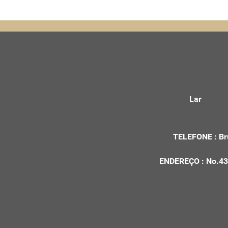
Vidro fundido e
forno formado em
vidro
YF130301MS01B
Vidro fundido e
forno formado em
vidro
YF130301DP01GR
Lar
Vidro fundido e
forno formado em
TELEFONE :
Br
vidro
YF130301cp01b
ENDEREÇO ​​:
No.43
Vidro fundido e
forno formado em
vidro
YF130301CS01C
Vidro fundido e