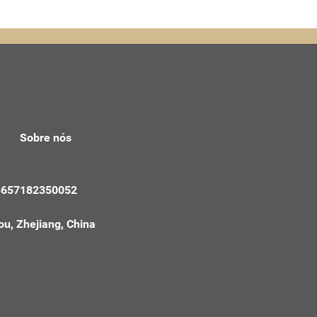
Sobre nós
+8657182350052
ou, Zhejiang, China